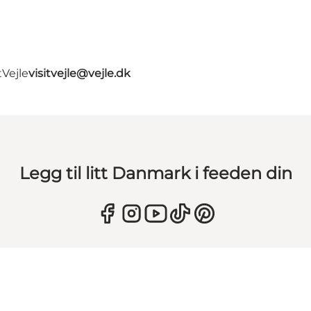
tVejle
visitvejle@vejle.dk
Legg til litt Danmark i feeden din