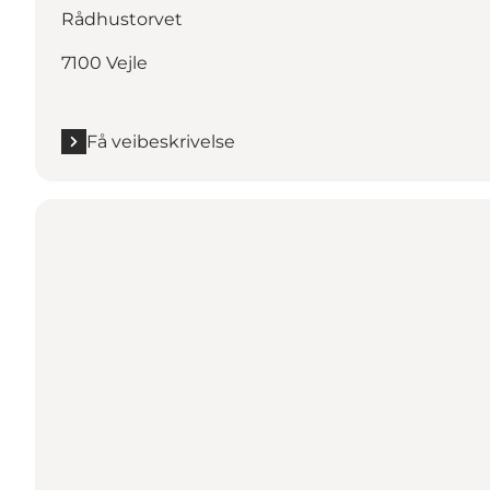
Rådhustorvet
7100 Vejle
Få veibeskrivelse