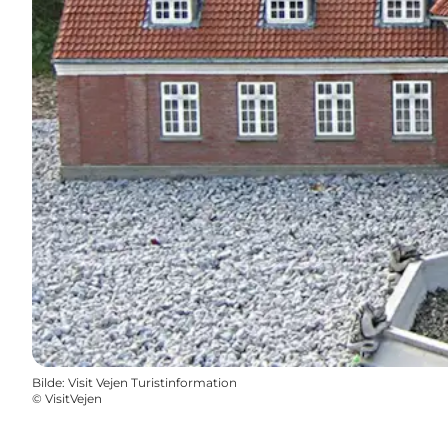
Bilde
:
Visit Vejen Turistinformation
©
VisitVejen