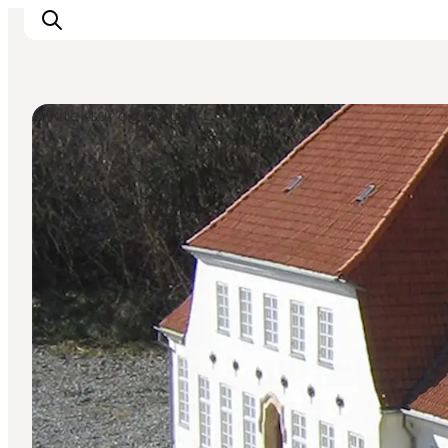
Arkitektur og byrum
Inspirasjon
Reisemål
Aktiviteter
Overnatting
Planlegg reisen