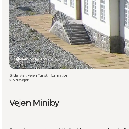
Vejen, Sydjylland
Bilde
:
Visit Vejen Turistinformation
©
VisitVejen
Vejen Miniby