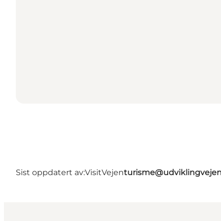
Sist oppdatert av:
VisitVejen
turisme@udviklingvejen