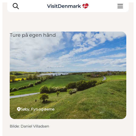
Ture på egen hånd
Inspirasjon
Reisemål
Aktiviteter
Overnatting
Planlegg reisen
Søby, Fyn og øerne
Bilde
:
Daniel Villadsen