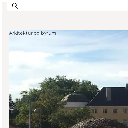
Arkitektur og byrum
Inspirasjon
Reisemål
Aktiviteter
Overnatting
Planlegg reisen