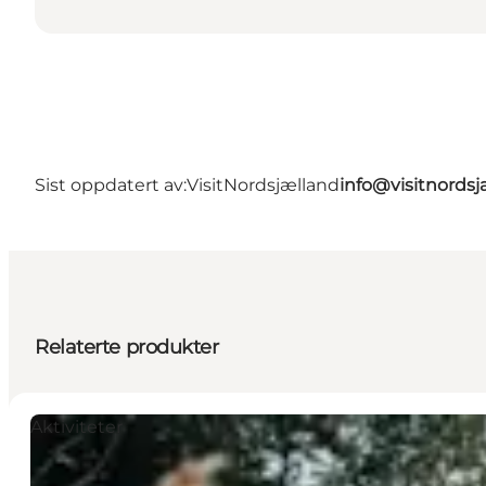
Sist oppdatert av:
VisitNordsjælland
info@visitnordsj
Relaterte produkter
Aktiviteter