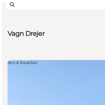
Vagn Drejer
Inspirasjon
Reisemål
Aktiviteter
Overnatting
Bed & Breakfast
Planlegg reisen