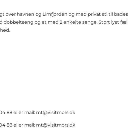
over havnen og Limfjorden og med privat sti til bade
med dobbeltseng og et med 2 enkelte senge. Stort lyst fæ
ghed.
04 88 eller mail: mt@visitmors.dk
04 88 eller mail:
mt@visitmors.dk