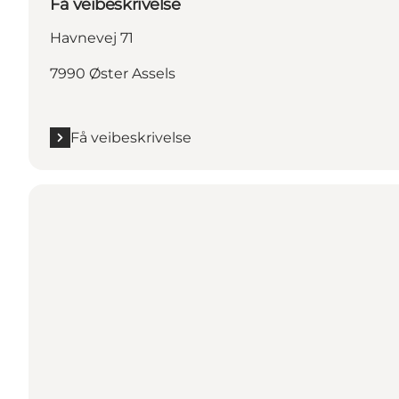
Få veibeskrivelse
Havnevej 71
7990 Øster Assels
Få veibeskrivelse