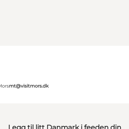
Mors
mt@visitmors.dk
Legg til litt Danmark i feeden din