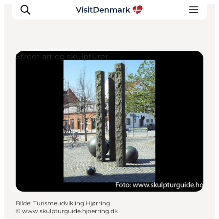
Street art og skulpturer
Inspirasjon
Reisemål
Aktiviteter
Overnatting
Planlegg reisen
Bilde
:
Turismeudvikling Hjørring
©
www.skulpturguide.hjoerring.dk