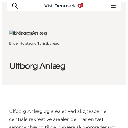
Haver og parker
Bilde
:
Holstebro Turistbureau
Inspirasjon
Reisemål
Aktiviteter
Ulfborg Anlæg
Overnatting
Planlegg reisen
Ulfborg Anlæg og arealet ved skøjtesøen er
centrale rekreative arealer, der har en tæt
sammenhæng til de bynære skovområder syd