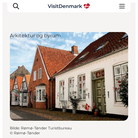
Arkitektur og byrum
Inspirasjon
Reisemål
Aktiviteter
Overnatting
Planlegg reisen
Bilde
:
Rømø-Tønder Turistbureau
©
Rømø-Tønder