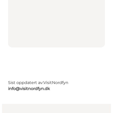
Sist oppdatert av:
VisitNordfyn
info@visitnordfyn.dk