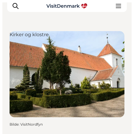
Kirker og klostre
Inspirasjon
Reisemål
Aktiviteter
Overnatting
Planlegg reisen
Bilde
:
VisitNordfyn