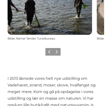
Bilde
:
Rømø-Tønder Turistbureau
Bilde
:
Forrige
Neste
I 2013 åbnede vores helt nye udstilling om
Vadehavet, strand, moser, skove, hvalfangst og
meget mere. Kom og gå på opdagelse i vores
udstilling og lær en masse om naturen. Vi har
også en lille butik/café med natursouvenirs, is,