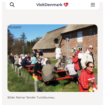
Museer
Inspirasjon
Reisemål
Aktiviteter
Overnatting
Planlegg reisen
Bilde
:
Rømø-Tønder Turistbureau