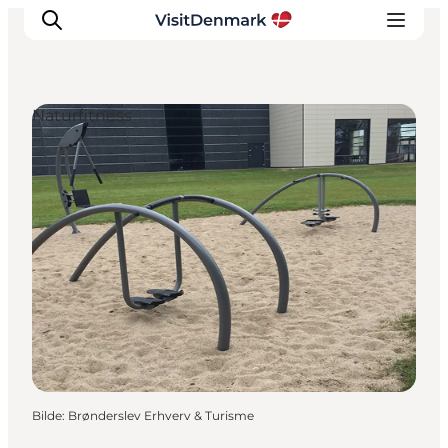
Naturfitness
Inspirasjon
Reisemål
Aktiviteter
Overnatting
Planlegg reisen
Bilde
:
Brønderslev Erhverv & Turisme