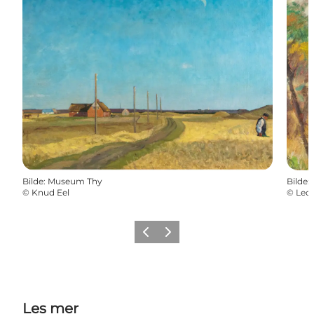
Bilde
:
Museum Thy
Bilde
:
©
Knud Eel
©
Leo
Forrige
Neste
Les mer