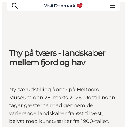
Inspirasjon
Thy på tværs - landskaber
Reisemål
mellem fjord og hav
Aktiviteter
Overnatting
Planlegg reisen
Ny særudstilling åbner på Heltborg
Museum den 28. marts 2026. Udstillingen
tager gæsterne med gennem de
varierende landskaber fra øst til vest,
belyst med kunstværker fra 1900-tallet.