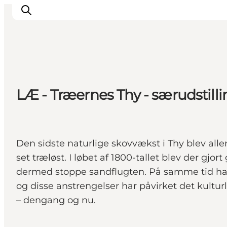
Inspirasjon
LÆ - Træernes Thy - særudstil
Reisemål
Aktiviteter
Overnatting
Planlegg reisen
Den sidste naturlige skovvækst i Thy blev al
set træløst. I løbet af 1800-tallet blev der gj
dermed stoppe sandflugten. På samme tid hav
og disse anstrengelser har påvirket det kultur
– dengang og nu.