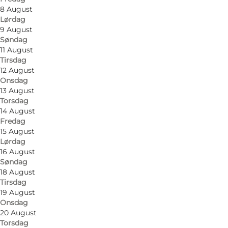
8 August
Lørdag
9 August
Søndag
11 August
Tirsdag
Få veibeskrivelse
12 August
Onsdag
Thisted Museum
13 August
Torsdag
Jernbanegade 11
14 August
Fredag
7700 Thisted
15 August
Lørdag
16 August
Søndag
Få veibeskrivelse
18 August
Tirsdag
19 August
Onsdag
20 August
Torsdag