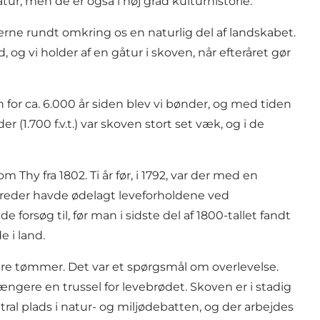
, men de er også i høj grad kulturhistorie.
rne rundt omkring os en naturlig del af landskabet.
og vi holder af en gåtur i skoven, når efteråret gør
for ca. 6.000 år siden blev vi bønder, og med tiden
1.700 f.v.t.) var skoven stort set væk, og i de
Thy fra 1802. Ti år før, i 1792, var der med en
dreder havde ødelagt leveforholdene ved
forsøg til, før man i sidste del af 1800-tallet fandt
e i land.
ere tømmer. Det var et spørgsmål om overlevelse.
ngere en trussel for levebrødet. Skoven er i stadig
tral plads i natur- og miljødebatten, og der arbejdes