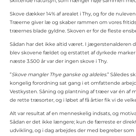
skiftende natursyn, som hænger nøje sammen med vi 
Skove dækker 14% af arealet i Thy, og for de nulev
Træerne giver læ og skaber rammen om vores fritidsak
træernes blade gyldne. Skoven er for de fleste en
Sådan har det ikke altid været. I jægerstenalderen 
blev skovene fældet og erstattet af dyrkede marker o
næste 3.500 år var der ingen skove i Thy.
”
Skove mangler Thye ganske og aldeles
.” Således s
kongelig forordning sat gang i et omfattende arbe
Vestkysten. Såning og plantning af træer var én af me
de rette træsorter, og i løbet af få årtier fik vi de
Alt var resultat af en menneskelig indsats, og mot
Sådan er det ikke længere; kun de færreste er direkt
udvikling, og i dag arbejdes der med begreber som