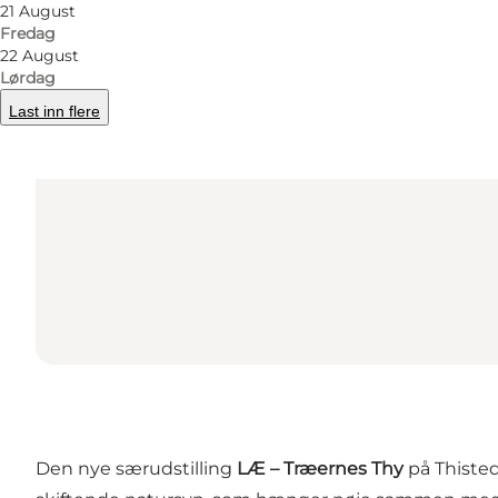
21 August
Fredag
22 August
Lørdag
Last inn flere
Den nye særudstilling
LÆ – Træernes Thy
på Thisted