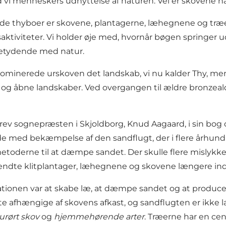
menneskers udnyttelse af naturen. Vel er skovene natur
ende thyboer er skovene, plantagerne, læhegnene og træe
tiviteter. Vi holder øje med, hvornår bøgen springer ud, 
sbetydende med natur.
dominerede urskoven det landskab, vi nu kalder Thy, men 
g åbne landskaber. Ved overgangen til ældre bronzealder (
krev sognepræsten i Skjoldborg, Knud Aagaard, i sin bog om 
jde med bekæmpelse af den sandflugt, der i flere århun
toderne til at dæmpe sandet. Der skulle flere mislykkede 
 velkendte klitplantager, læhegnene og skovene længere ind
ivationen var at skabe læ, at dæmpe sandet og at produc
e afhængige af skovens afkast, og sandflugten er ikke læ
urørt skov
og
hjemmehørende arter
. Træerne har en cen