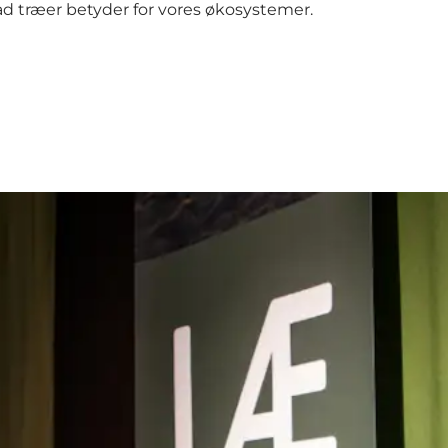
ad træer betyder for vores økosystemer.