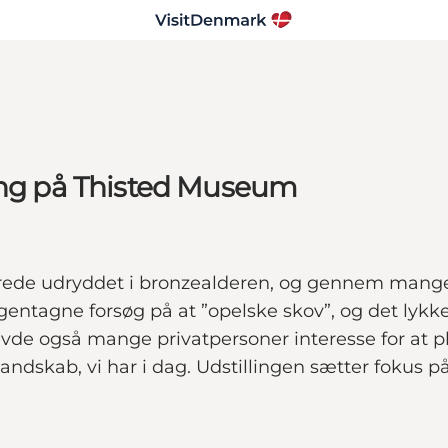
ling på Thisted Museum
lerede udryddet i bronzealderen, og gennem mang
ort gentagne forsøg på at ”opelske skov”, og det ly
de også mange privatpersoner interesse for at pl
landskab, vi har i dag. Udstillingen sætter fokus 