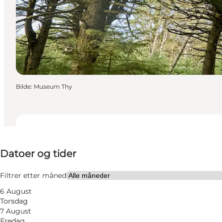
Bilde
:
Museum Thy
Datoer og tider
Datoer og tider
Besøk nettside
Børn, Venner, Min partner, Mig selv
Filtrer etter måned
6 August
Torsdag
7 August
Fredag