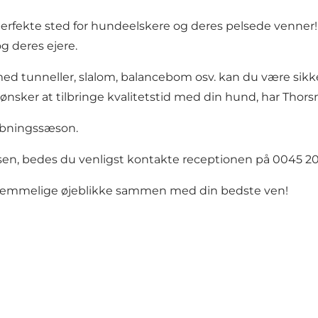
rfekte sted for hundeelskere og deres pelsede venner!
g deres ejere.
 tunneller, slalom, balancebom osv. kan du være sikk
e ønsker at tilbringe kvalitetstid med din hund, har Tho
åbningssæson.
en, bedes du venligst kontakte receptionen på 0045 204
rglemmelige øjeblikke sammen med din bedste ven!