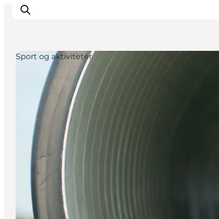
Sport og aktiviteter
Inspirasjon
Reisemål
Aktiviteter
Overnatting
Planlegg reisen