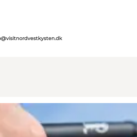
o@visitnordvestkysten.dk