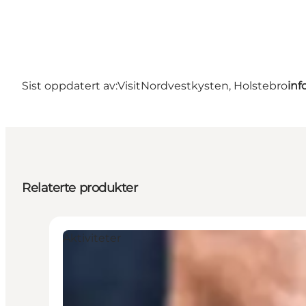
Sist oppdatert av:
VisitNordvestkysten, Holstebro
inf
Relaterte produkter
Aktiviteter