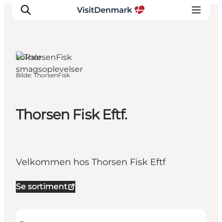
Læsø,
Nordjylland
Lokale
smagsoplevelser
Bilde
:
ThorsenFisk
Inspirasjon
Reisemål
Aktiviteter
Thorsen Fisk Eftf.
Overnatting
Planlegg reisen
Velkommen hos Thorsen Fisk Eftf
Se sortiment