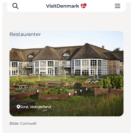
Restauranter
Inspirasjon
Reisemål
Aktiviteter
Overnatting
Planlegg reisen
Sorø, Vestsjælland
Bilde
:
Comwell