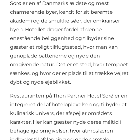
Sorø er en af Danmarks ældste og mest
charmerende byer, kendt for sit berømte
akademi og de smukke søer, der omkranser
byen. Hotellet drager fordel af denne
enestående beliggenhed og tilbyder sine
gæster et roligt tilflugtssted, hvor man kan
genoplade batterierne og nyde den
omgivende natur. Det er et sted, hvor tempoet
sænkes, og hvor der er plads til at trække vejret
dybt og nyde øjeblikket.
Restauranten på Thon Partner Hotel Sorø er en
integreret del af hoteloplevelsen og tilbyder et
kulinarisk univers, der afspejler områdets
karakter. Her kan gæster nyde deres måltid i
behagelige omgivelser, hvor atmosfæren
indbyder til afslapning og gode samtaler.