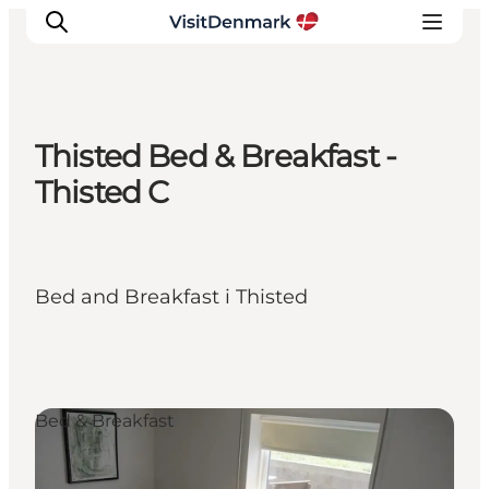
Thisted Bed & Breakfast -
Inspirasjon
Thisted C
Reisemål
Aktiviteter
Overnatting
Bed and Breakfast i Thisted
Planlegg reisen
Bed & Breakfast