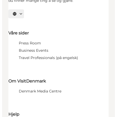
du finner mange ting å se og gjøre.
Velg språk
Våre sider
Press Room
Business Events
Travel Professionals (på engelsk)
Om VisitDenmark
Denmark Media Centre
Hjelp