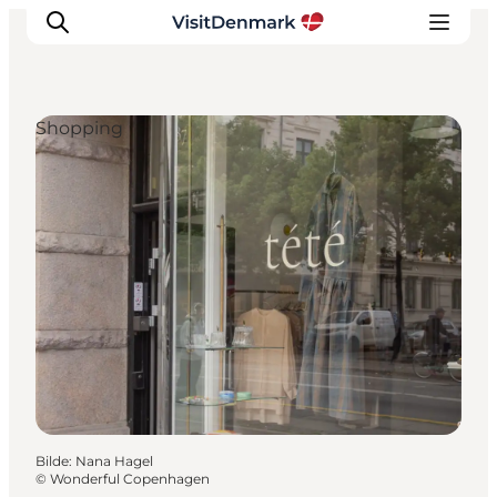
Shopping
Inspirasjon
Reisemål
Aktiviteter
Overnatting
Planlegg reisen
Bilde
:
Nana Hagel
©
Wonderful Copenhagen