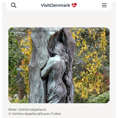
Street art og skulpturer
Inspirasjon
Reisemål
Aktiviteter
Overnatting
Planlegg reisen
Bilde
:
VisitNordsjælland
©
VisitNordsjælland/Karen Folker