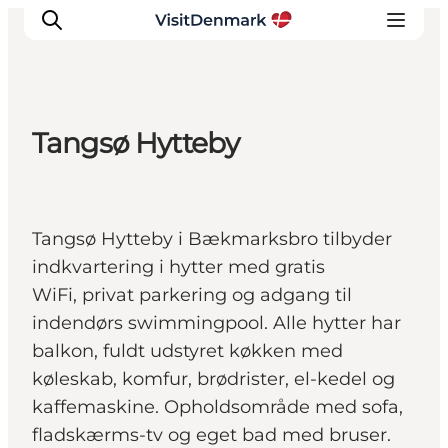
Tangsø Hytteby
Inspirasjon
Reisemål
Aktiviteter
Tangsø Hytteby i Bækmarksbro tilbyder
Overnatting
indkvartering i hytter med gratis
Planlegg reisen
WiFi, privat parkering og adgang til
indendørs swimmingpool. Alle hytter har
balkon, fuldt udstyret køkken med
køleskab, komfur, brødrister, el-kedel og
kaffemaskine. Opholdsområde med sofa,
fladskærms-tv og eget bad med bruser.