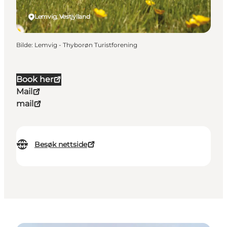
Lemvig, Vestjylland
Bilde
:
Lemvig - Thyborøn Turistforening
Book her
Mail
mail
Besøk nettside