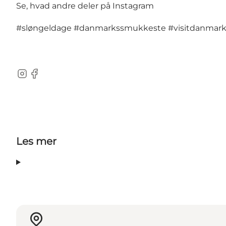
Se, hvad andre deler på Instagram
#sløngeldage
#danmarkssmukkeste
#visitdanmar
Instagram
Facebook
Les mer