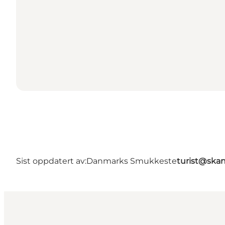
Sist oppdatert av:
Danmarks Smukkeste
turist@ska