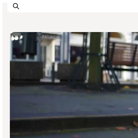
Ture på egen hånd
Inspirasjon
Reisemål
Aktiviteter
Overnatting
Planlegg reisen