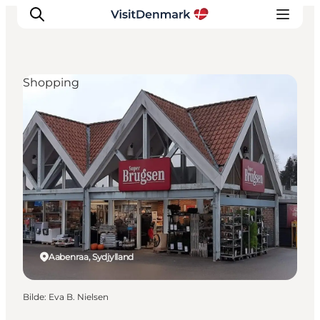
Shopping
Inspirasjon
Reisemål
Aktiviteter
Overnatting
Planlegg reisen
Aabenraa, Sydjylland
Bilde
:
Eva B. Nielsen