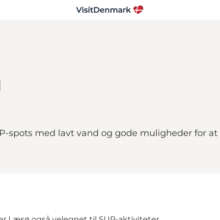
d
-spots med lavt vand og gode muligheder for at 
 Læsø også velegnet til SUP-aktiviteter.