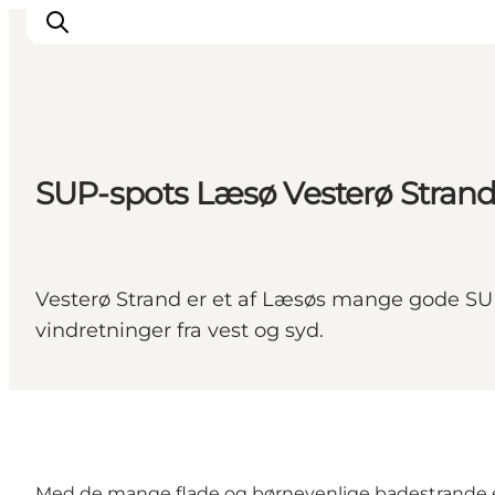
Inspirasjon
SUP-spots Læsø Vesterø Stran
Reisemål
Aktiviteter
Overnatting
Vesterø Strand er et af Læsøs mange gode SUP
Planlegg reisen
vindretninger fra vest og syd.
Med de mange flade og børnevenlige badestrande er