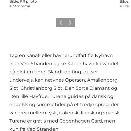
Bilde
:
PR photo
Bilde
:
©
Strömma
©
Str
Forrige
Neste
Tag en kanal- eller havnerundfart fra Nyhavn
eller Ved Stranden og se København fra vandet
på blot en time. Blandt de ting, du ser
undervejs, kan nævnes Operaen, Amalienborg
Slot, Christianborg Slot, Den Sorte Diamant og
Den lille Havfrue. Turene guides på dansk og
engelsk og sommetider på et tredje sprog, der
varierer mellem tysk, italiensk, fransk og spansk.
Turene er gratis med Copenhagen Card, men
kun fra Ved Stranden.