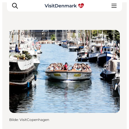
Ture på egen hånd
Inspirasjon
Reisemål
Aktiviteter
Overnatting
Planlegg reisen
Bilde
:
VisitCopenhagen