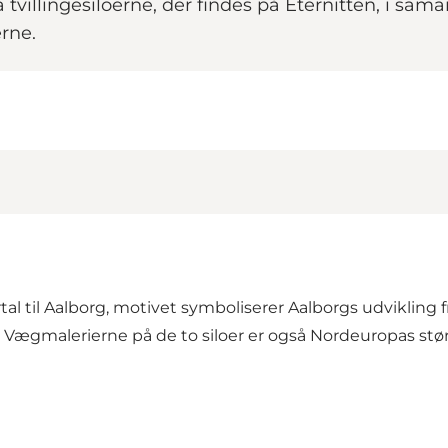
 tvillingesiloerne, der findes på Eternitten, i s
rne.
l til Aalborg, motivet symboliserer Aalborgs udvikling fr
 Vægmalerierne på de to siloer er også Nordeuropas stør