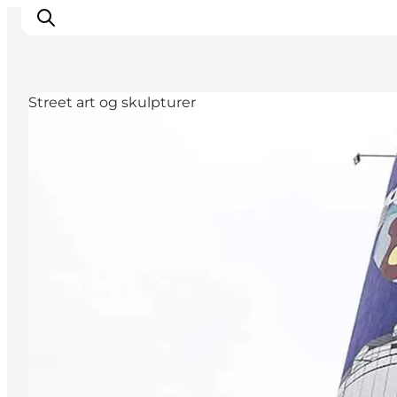
Street art og skulpturer
Inspirasjon
Reisemål
Aktiviteter
Overnatting
Planlegg reisen