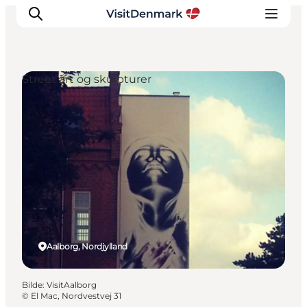
Street art og skulpturer
Inspirasjon
Reisemål
Aktiviteter
Overnatting
Planlegg reisen
Aalborg, Nordjylland
Bilde
:
VisitAalborg
©
El Mac, Nordvestvej 31