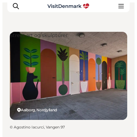
Street art og skulpturer
Inspirasjon
Reisemål
Aktiviteter
Overnatting
Planlegg reisen
Aalborg, Nordjylland
©
Agostino Iacurci, Vangen 97