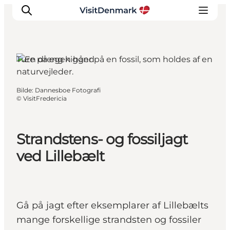
Ture på egen hånd
Inspirasjon
Bilde
:
Dannesboe Fotografi
©
VisitFredericia
Reisemål
Aktiviteter
Overnatting
Strandstens- og fossiljagt
Planlegg reisen
ved Lillebælt
Gå på jagt efter eksemplarer af Lillebælts
mange forskellige strandsten og fossiler