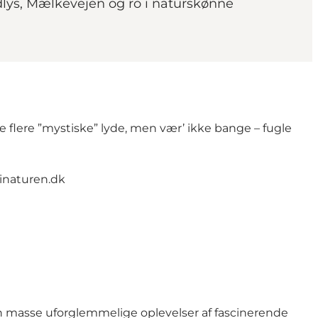
dlys, Mælkevejen og ro i naturskønne
e flere ”mystiske” lyde, men vær’ ikke bange – fugle
inaturen.dk
 en masse uforglemmelige oplevelser af fascinerende