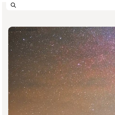
Naturområder
Inspirasjon
Reisemål
Aktiviteter
Overnatting
Planlegg reisen