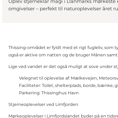
Oplev stjerneklar magi i Danmarks mørkeste e
omgivelser – perfekt til naturoplevelser året r
Thissing-området er fyldt med et rigt fugleliv, som 
også er aktive om natten og de bruger Månen samt st
Lige ved vandet er det også muligt at sove under s
Velegnet til oplevelse af: Mælkevejen, Mete
Faciliteter: Toilet, shelterplads, borde, bænke, g
Parkering: Thissinghus Havn
Stjerneoplevelser ved Limfjorden
Mørkeoplevelser i Limfjordslandet byder på en tidsre