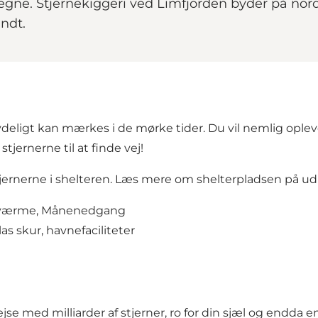
gne. Stjernekiggeri ved Limfjorden byder på nor
undt.
tydeligt kan mærkes i de mørke tider. Du vil nemlig oplev
jernerne til at finde vej!
tjernerne i shelteren. Læs mere om shelterpladsen på
ud
orsværme, Månenedgang
las skur, havnefaciliteter
jse med milliarder af stjerner, ro for din sjæl og endda