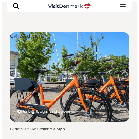
Cykeludlejere
Inspirasjon
Reisemål
Aktiviteter
Overnatting
Planlegg reisen
Rødvig, Sydsjælland og øerne
Bilde
:
Visit Sydsjælland & Møn