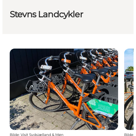
Stevns Landcykler
Bilde
:
Visit Sydsjælland & Møn
Bilde
: