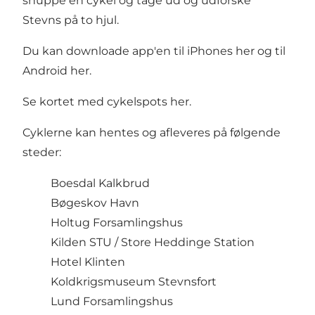
snuppe en cykel og tage ud og udforske
Stevns på to hjul.
Du kan downloade app'en til iPhones
her
og til
Android
her
.
Se kortet med cykelspots
her.
Cyklerne kan hentes og afleveres på følgende
steder:
Boesdal Kalkbrud
Bøgeskov Havn
Holtug Forsamlingshus
Kilden STU / Store Heddinge Station
Hotel Klinten
Koldkrigsmuseum Stevnsfort
Lund Forsamlingshus