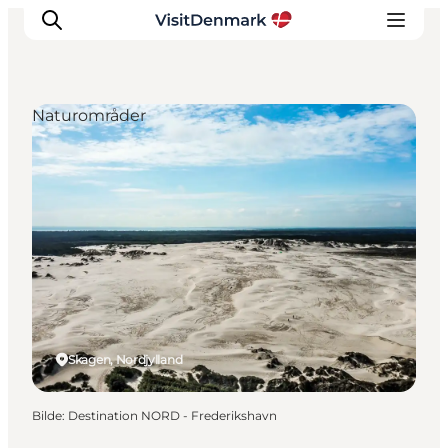
Naturområder
Inspirasjon
Reisemål
Aktiviteter
Overnatting
Planlegg reisen
Skagen, Nordjylland
Bilde
:
Destination NORD - Frederikshavn