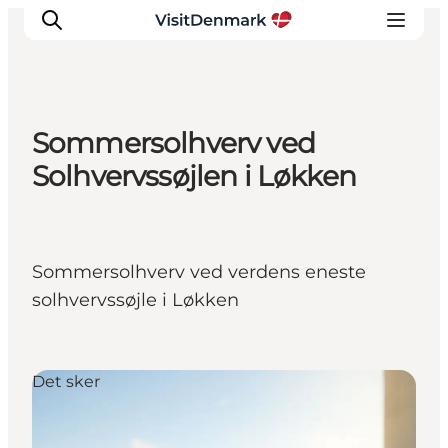
Sommersolhverv ved
Inspirasjon
Solhvervssøjlen i Løkken
Reisemål
Aktiviteter
Overnatting
Sommersolhverv ved verdens eneste
Planlegg reisen
solhvervssøjle i Løkken
Det sker