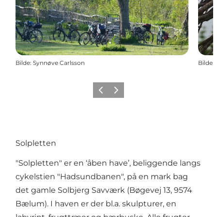
Bilde
:
Synnøve Carlsson
Bilde
:
Forrige
Neste
Solpletten
"Solpletten" er en ‘åben have’, beliggende langs
cykelstien "Hadsundbanen", på en mark bag
det gamle Solbjerg Savværk (Bøgevej 13, 9574
Bælum). I haven er der bl.a. skulpturer, en