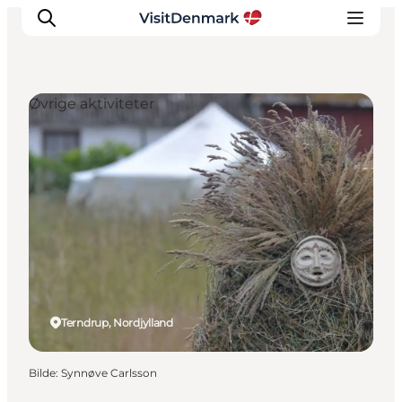
Øvrige aktiviteter
Inspirasjon
Reisemål
Aktiviteter
Overnatting
Planlegg reisen
Terndrup, Nordjylland
Bilde
:
Synnøve Carlsson