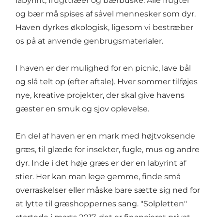
labyrint, frugttræer og bærbuske. Alle frugter
og bær må spises af såvel mennesker som dyr.
Haven dyrkes økologisk, ligesom vi bestræber
os på at anvende genbrugsmaterialer.
I haven er der mulighed for en picnic, lave bål
og slå telt op (efter aftale). Hver sommer tilføjes
nye, kreative projekter, der skal give havens
gæster en smuk og sjov oplevelse.
En del af haven er en mark med højtvoksende
græs, til glæde for insekter, fugle, mus og andre
dyr. Inde i det høje græs er der en labyrint af
stier. Her kan man lege gemme, finde små
overraskelser eller måske bare sætte sig ned for
at lytte til græshoppernes sang. "Solpletten"