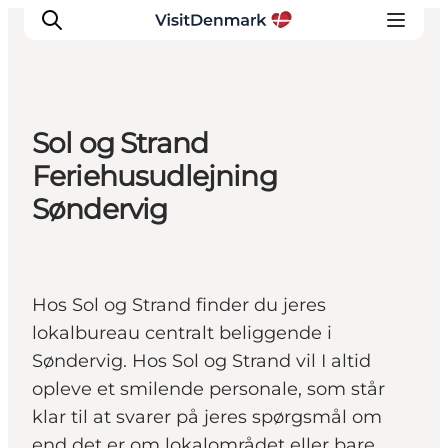
Sol og Strand
Inspirasjon
Feriehusudlejning
Reisemål
Søndervig
Aktiviteter
Overnatting
Planlegg reisen
Hos Sol og Strand finder du jeres
lokalbureau centralt beliggende i
Søndervig. Hos Sol og Strand vil I altid
opleve et smilende personale, som står
klar til at svarer på jeres spørgsmål om
end det er om lokalområdet eller bare