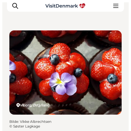
Cafeer
Inspirasjon
Reisemål
Aktiviteter
Overnatting
Planlegg reisen
Viborg, Østjylland
Bilde
:
Vikke Albrechtsen
©
Søster Lagkage