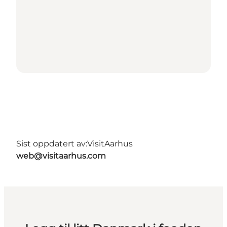
Sist oppdatert av:
VisitAarhus
web@visitaarhus.com