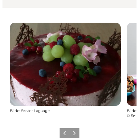
Bilde
:
Søster Lagkage
Bilde
:
©
Søst
Forrige
Neste