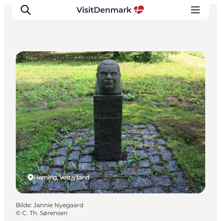
Street art og skulpturer
Inspirasjon
Reisemål
Aktiviteter
Overnatting
Planlegg reisen
Herning, Vestjylland
Bilde
:
Jannie Nyegaard
©
C. Th. Sørensen