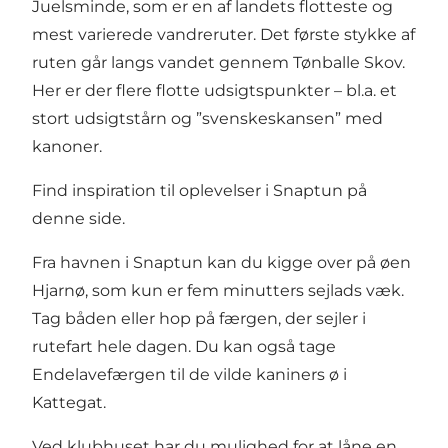
Juelsminde, som er en af landets flotteste og
mest varierede vandreruter. Det første stykke af
ruten går langs vandet gennem Tønballe Skov.
Her er der flere flotte udsigtspunkter – bl.a. et
stort udsigtstårn og ”svenskeskansen” med
kanoner.
Find inspiration til oplevelser i Snaptun på
denne side.
Fra havnen i Snaptun kan du kigge over på øen
Hjarnø
, som kun er fem minutters sejlads væk.
Tag båden eller hop på færgen, der sejler i
rutefart hele dagen. Du kan også tage
Endelavefærgen til
de vilde kaniners ø i
Kattegat
.
Ved klubhuset har du mulighed for at låne en