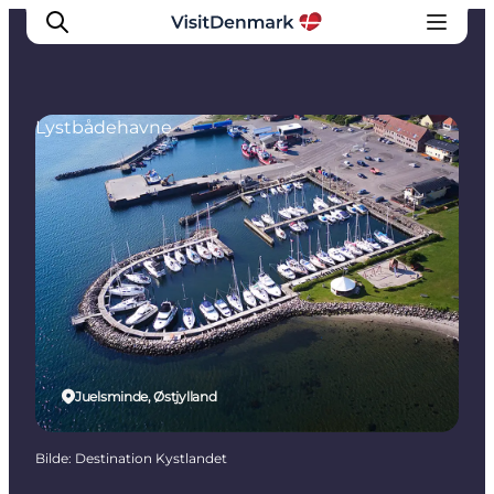
Lystbådehavne
Inspirasjon
Reisemål
Aktiviteter
Overnatting
Planlegg reisen
Juelsminde, Østjylland
Bilde
:
Destination Kystlandet