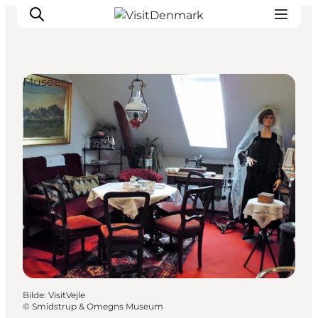
Museer
Inspirasjon
Reisemål
Aktiviteter
Overnatting
Planlegg reisen
Bilde
:
VisitVejle
©
Smidstrup & Omegns Museum