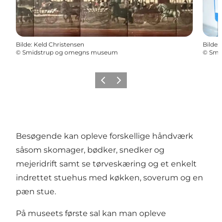
Bilde
:
Keld Christensen
Bilde
:
©
Smidstrup og omegns museum
©
Smi
Forrige
Neste
Besøgende kan opleve forskellige håndværk
såsom skomager, bødker, snedker og
mejeridrift samt se tørveskæring og et enkelt
indrettet stuehus med køkken, soverum og en
pæn stue.
På museets første sal kan man opleve