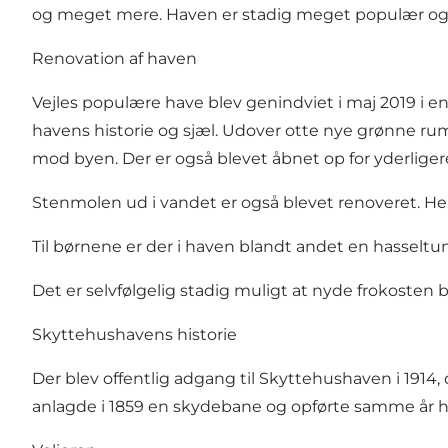
og meget mere. Haven er stadig meget populær og g
Renovation af haven
Vejles populære have blev genindviet i maj 2019 i 
havens historie og sjæl. Udover otte nye grønne rum 
mod byen. Der er også blevet åbnet op for yderligere
Stenmolen ud i vandet er også blevet renoveret. Her
Til børnene er der i haven blandt andet en hasselt
Det er selvfølgelig stadig muligt at nyde frokosten 
Skyttehushavens historie
Der blev offentlig adgang til Skyttehushaven i 1914,
anlagde i 1859 en skydebane og opførte samme år hav