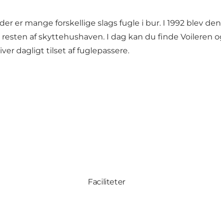
r er mange forskellige slags fugle i bur. I 1992 blev den 
esten af skyttehushaven. I dag kan du finde Voileren o
er dagligt tilset af fuglepassere.
Faciliteter