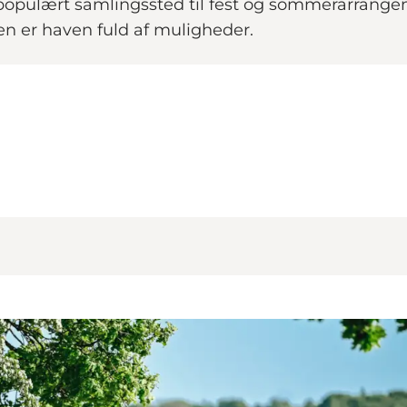
opulært samlingssted til fest og sommerarrangeme
den er haven fuld af muligheder.