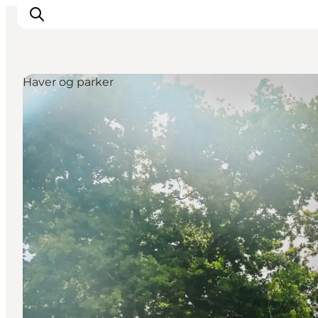
Haver og parker
Inspirasjon
Reisemål
Aktiviteter
Overnatting
Planlegg reisen