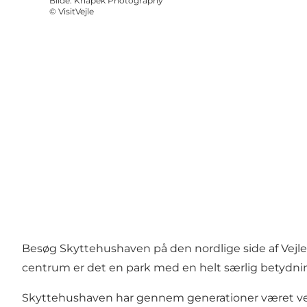
Bilde
:
Knapek Photography
©
VisitVejle
Besøg Skyttehushaven på den nordlige side af Vejle 
centrum er det en park med en helt særlig betydnin
Skyttehushaven har gennem generationer været vejl