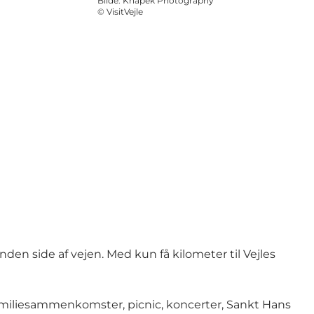
Bilde
:
Knapek Photography
©
VisitVejle
en side af vejen. Med kun få kilometer til Vejles
amiliesammenkomster, picnic, koncerter, Sankt Hans