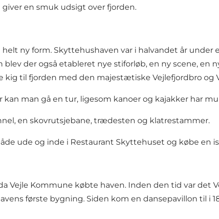
iver en smuk udsigt over fjorden.
en helt ny form. Skyttehushaven var i halvandet år und
blev der også etableret nye stiforløb, en ny scene, en ny
 kig til fjorden med den majestætiske Vejlefjordbro og V
 kan man gå en tur, ligesom kanoer og kajakker har muli
unnel, en skovrutsjebane, trædesten og klatrestammer.
både ude og inde i Restaurant Skyttehuset og købe en is 
 da Vejle Kommune købte haven. Inden den tid var det Vej
ens første bygning. Siden kom en dansepavillon til i 186