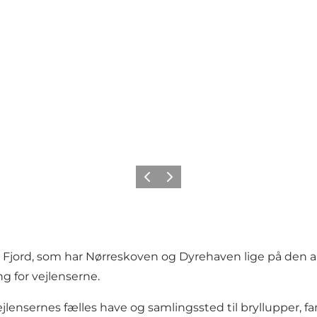
Forrige
Neste
Fjord, som har Nørreskoven og Dyrehaven lige på den and
g for vejlenserne.
ensernes fælles have og samlingssted til bryllupper, f