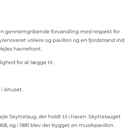
er en gennemgribende forvandling med respekt for
renoveret voliere og pavillon og en fjordstrand ind
ejles havnefront.
ghed for at lægge til.
i ishuset.
le Skyttelaug, der holdt til i haven. Skyttelauget
8, og i 1881 blev der bygget en musikpavillon.