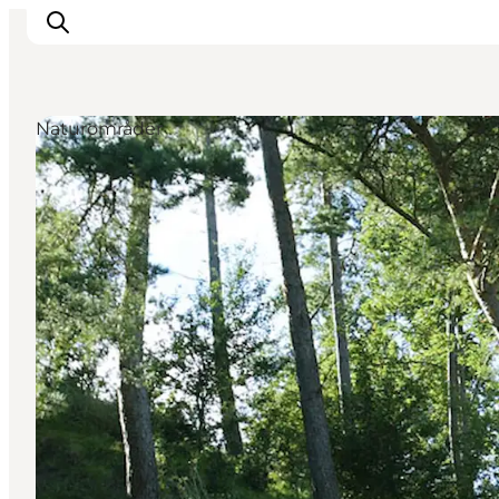
Naturområder
Inspirasjon
Reisemål
Aktiviteter
Overnatting
Planlegg reisen