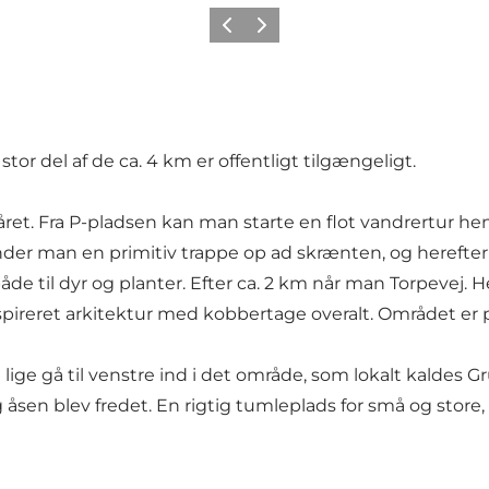
Forrige
Neste
or del af de ca. 4 km er offentligt tilgængeligt.
kåret. Fra P-pladsen kan man starte en flot vandrertur he
finder man en primitiv trappe op ad skrænten, og herefter
åde til dyr og planter. Efter ca. 2 km når man Torpevej. He
ireret arkitektur med kobbertage overalt. Området er p
lige gå til venstre ind i det område, som lokalt kalde
sen blev fredet. En rigtig tumleplads for små og store, o