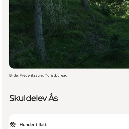
Bilde
:
Frederikssund Turistbureau
Skuldelev Ås
Hunder tillatt