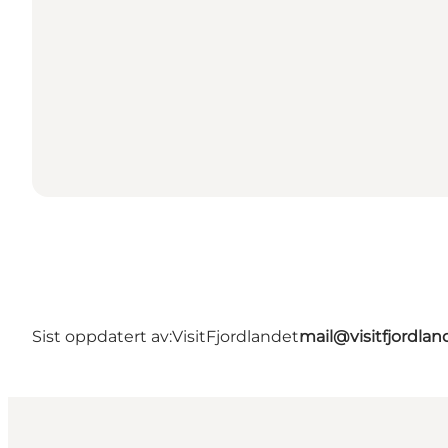
Sist oppdatert av:
VisitFjordlandet
mail@visitfjordlan