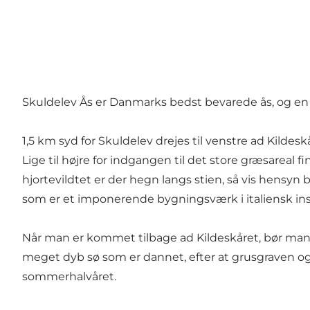
Skuldelev Ås er Danmarks bedst bevarede ås, og en st
1,5 km syd for Skuldelev drejes til venstre ad Kildes
Lige til højre for indgangen til det store græsareal 
hjortevildtet er der hegn langs stien, så vis hensyn b
som er et imponerende bygningsværk i italiensk insp
Når man er kommet tilbage ad Kildeskåret, bør man 
meget dyb sø som er dannet, efter at grusgraven og å
sommerhalvåret.