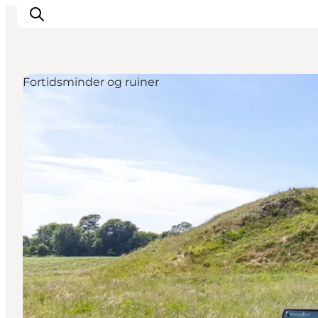
Fortidsminder og ruiner
Inspirasjon
Reisemål
Aktiviteter
Overnatting
Planlegg reisen