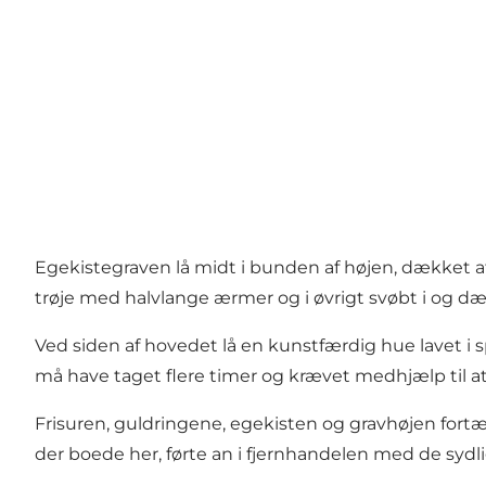
Egekistegraven lå midt i bunden af højen, dækket af 
trøje med halvlange ærmer og i øvrigt svøbt i og dæk
Ved siden af hovedet lå en kunstfærdig hue lavet i
må have taget flere timer og krævet medhjælp til a
Frisuren, guldringene, egekisten og gravhøjen fortæller
der boede her, førte an i fjernhandelen med de syd