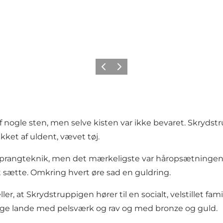
Forrige
Neste
nogle sten, men selve kisten var ikke bevaret. Skrydstru
ket af uldent, vævet tøj.
 sprangteknik, men det mærkeligste var håropsætningen,
t sætte. Omkring hvert øre sad en guldring.
, at Skrydstruppigen hører til en socialt, velstillet famil
lige lande med pelsværk og rav og med bronze og guld.