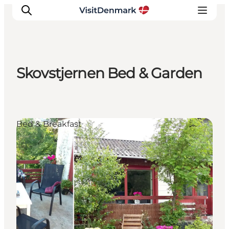
Skovstjernen Bed & Garden
Inspirasjon
Reisemål
Aktiviteter
Bed & Breakfast
Overnatting
Planlegg reisen