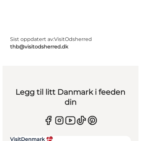
Sist oppdatert av:
VisitOdsherred
thb@visitodsherred.dk
Legg til litt Danmark i feeden
din