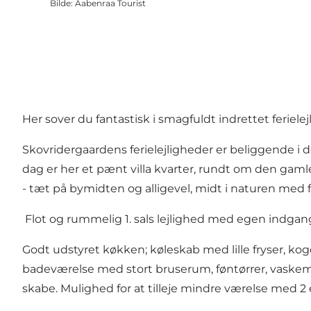
Bilde
:
Aabenraa Tourist
Her sover du fantastisk i smagfuldt indrettet ferielej
Skovridergaardens ferielejligheder er beliggende i d
dag er her et pænt villa kvarter, rundt om den gaml
- tæt på bymidten og alligevel, midt i naturen med fu
Flot og rummelig 1. sals lejlighed med egen indgan
Godt udstyret køkken; køleskab med lille fryser, k
badeværelse med stort bruserum, føntørrer, vaskem
skabe. Mulighed for at tilleje mindre værelse med 2