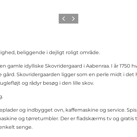
Forrige
Neste
lighed, beliggende i dejligt roligt område.
en gamle idylliske Skovridergaard i Aabenraa. I år 1750 
e gård. Skovridergaarden ligger som en perle midt i det 
glefløjt og rådyr besøg i den lille skov.
g.
ogeplader og indbygget ovn, kaffemaskine og service. Sp
askine og tørretumbler. Der er fladskærms tv og gratis
 enkelt senge.