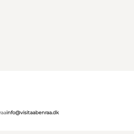
raa
info@visitaabenraa.dk