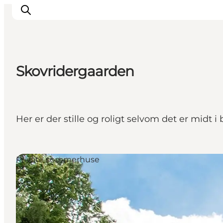
Skovridergaarden
Inspirasjon
Reisemål
Aktiviteter
Her er der stille og roligt selvom det er midt i 
Overnatting
Planlegg reisen
Private sommerhuse