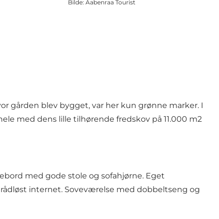
Bilde
:
Aabenraa Tourist
hvor gården blev bygget, var her kun grønne marker. I
hele med dens lille tilhørende fredskov på 11.000 m2
isebord med gode stole og sofahjørne. Eget
 trådløst internet. Soveværelse med dobbeltseng og