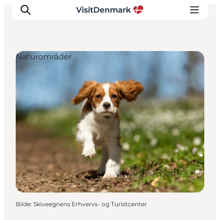
Naturområder
Inspirasjon
Reisemål
Aktiviteter
Overnatting
Planlegg reisen
Bilde
:
Skiveegnens Erhvervs- og Turistcenter