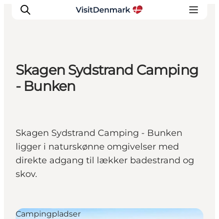
Skagen Sydstrand Camping
Inspirasjon
- Bunken
Reisemål
Aktiviteter
Overnatting
Skagen Sydstrand Camping - Bunken
Planlegg reisen
ligger i naturskønne omgivelser med
direkte adgang til lækker badestrand og
skov.
Campingpladser