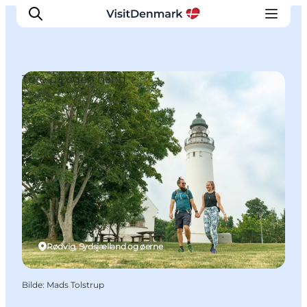
Ture på egen hånd
Inspirasjon
Reisemål
Aktiviteter
Overnatting
Planlegg reisen
Rødvig, Sydsjælland og øerne
Bilde
:
Mads Tolstrup