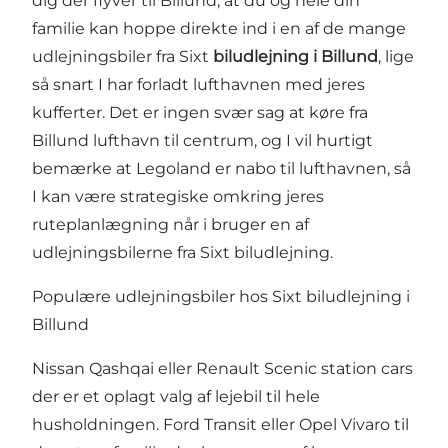
dig der flyver til Billund, at du og hele din
familie kan hoppe direkte ind i en af de mange
udlejningsbiler fra Sixt
biludlejning i Billund
, lige
så snart I har forladt lufthavnen med jeres
kufferter. Det er ingen svær sag at køre fra
Billund lufthavn til centrum, og I vil hurtigt
bemærke at Legoland er nabo til lufthavnen, så
I kan være strategiske omkring jeres
ruteplanlægning når i bruger en af
udlejningsbilerne fra Sixt biludlejning.
Populære udlejningsbiler hos Sixt biludlejning i
Billund
Nissan Qashqai eller Renault Scenic station cars
der er et oplagt valg af lejebil til hele
husholdningen. Ford Transit eller Opel Vivaro til