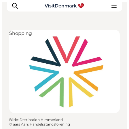
Shopping
Inspirasjon
Reisemål
Aktiviteter
Overnatting
Planlegg reisen
Bilde
:
Destination Himmerland
©
aars Aars Handelsstandsforening