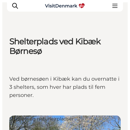
Shelterplads ved Kibæk
Inspirasjon
Børnesø
Reisemål
Aktiviteter
Overnatting
Ved børnesøen i Kibæk kan du overnatte i
Planlegg reisen
3 shelters, som hver har plads til fem
personer.
Shelters og naturlejrpladser