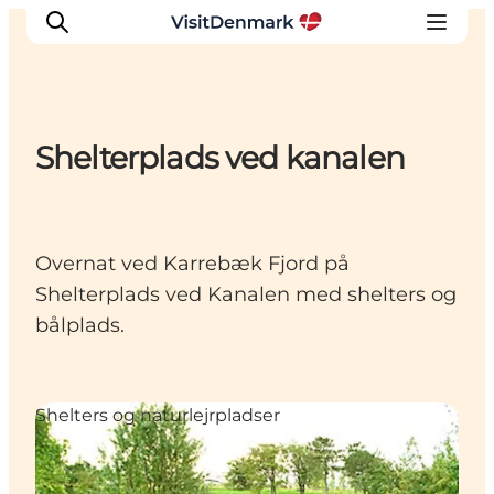
Shelterplads ved kanalen
Inspirasjon
Reisemål
Aktiviteter
Overnat ved Karrebæk Fjord på
Overnatting
Shelterplads ved Kanalen med shelters og
Planlegg reisen
bålplads.
Shelters og naturlejrpladser